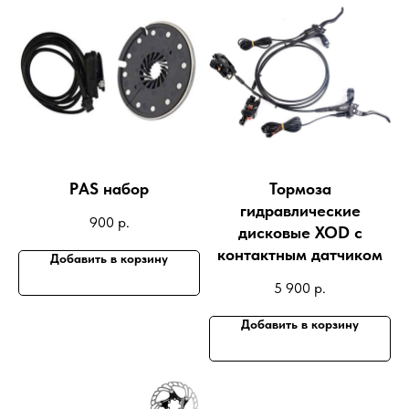
PАS набор
Тормоза
гидравлические
900
р.
дисковые XOD c
контактным датчиком
Добавить в корзину
5 900
р.
Добавить в корзину